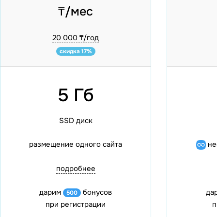
₸/мес
20 000 ₸/год
скидка 17%
5 Гб
SSD диск
размещение одного сайта
не
подробнее
дарим
бонусов
да
500
при регистрации
п