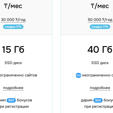
₸/мес
₸/мес
30 000 ₸/год
50 000 ₸/год
скидка 17%
скидка 17%
15 Гб
40 Гб
SSD диск
SSD диск
ограниченно сайтов
неограниченно 
подробнее
подробнее
рим
бонусов
дарим
бону
500
500
ри регистрации
при регистрац