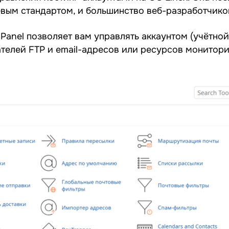
левым стандартом, и большинство веб-разработчик
cPanel позволяет вам управлять аккаунтом (учётно
телей FTP и email-адресов или ресурсов монитори