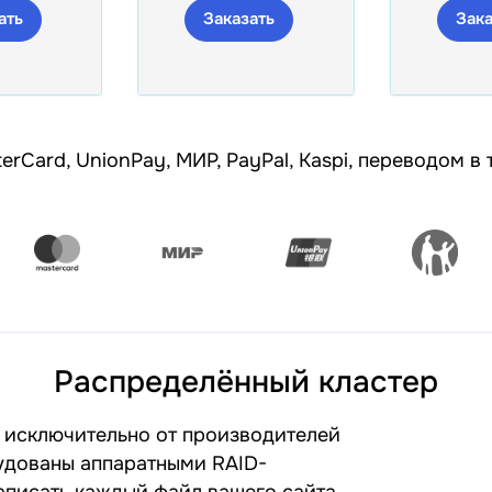
ать
Заказать
Зака
erCard, UnionPay, МИР, PayPal, Kaspi, переводом в
Распределённый кластер
исключительно от производителей
удованы аппаратными RAID-
аписать каждый файл вашего сайта