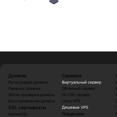
Домены
Сервера
Регистрация домена
Виртуальный сервер
Перенос домена
Облачный сервер
Whois проверка домена
Hi-CPU сервер
Восстановление домена
Linux VPS
SSL сертифкаты
Дешевые VPS
Лицензии
GoGetSSL