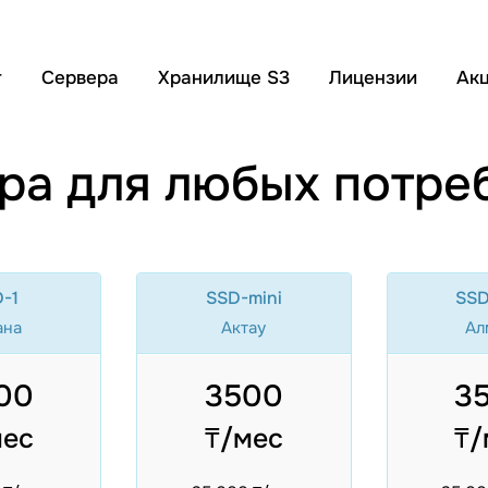
г
Сервера
Хранилище S3
Лицензии
Ак
ра для любых потре
-1
SSD-mini
SSD
ана
Актау
Ал
00
3500
3
мес
₸/мес
₸/