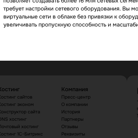
позволяет создавать более 16 млн сетевых сегме
требует настройки сетевого оборудования. Вы м
виртуальные сети в облаке без привязки к оборуд
увеличивать пропускную способность и масштаби
Хостинг
Компания
Хостинг сайтов
Пресс-центр
Хостинг эконом
О компании
Конструктор сайта
История
DNS хостинг
Партнеры
Почтовый хостинг
Отзывы
Хостинг 1С-Битрикс
Реквизиты