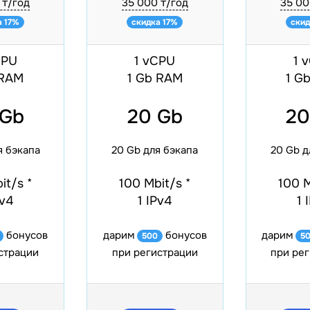
 ₸/год
35 000 ₸/год
35 00
а 17%
скидка 17%
скид
CPU
1 vCPU
1 
 RAM
1 Gb RAM
1 G
 Gb
20 Gb
20
я бэкапа
20 Gb для бэкапа
20 Gb д
bit/s
*
100 Mbit/s
*
100 
Pv4
1 IPv4
1 
бонусов
дарим
бонусов
дарим
500
5
страции
при регистрации
при ре