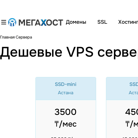
Домены
SSL
Хостин
Главная
Сервера
Дешевые VPS серве
SSD-mini
SSD
Астана
Аст
3500
45
₸/мес
₸/