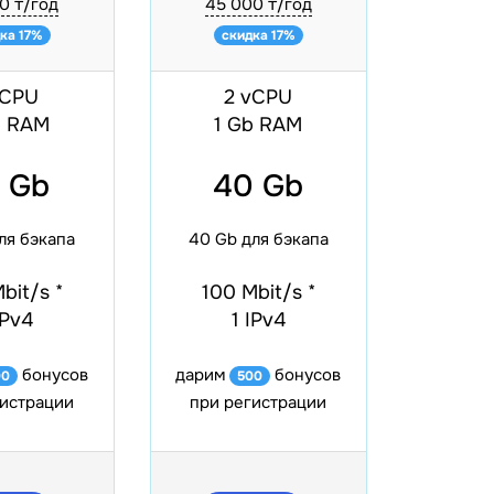
0 ₸/год
45 000 ₸/год
ка 17%
скидка 17%
vCPU
2 vCPU
b RAM
1 Gb RAM
 Gb
40 Gb
ля бэкапа
40 Gb для бэкапа
Mbit/s
*
100 Mbit/s
*
IPv4
1 IPv4
бонусов
дарим
бонусов
00
500
гистрации
при регистрации