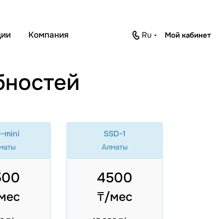
ции
Компания
ru
Мой кабинет
бностей
-mini
SSD-1
маты
Алматы
500
4500
мес
₸/мес