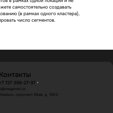
нтов в рамках одной локации и не
ожете самостоятельно создавать
ованию (в рамках одного кластера),
ровать число сегментов.
Контакты
+7 727 356-27-97
sl@megahost.kz
Уральск, проспект Абая, д. 59/3