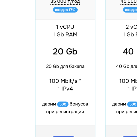
35 000 ₸/год
45 000
скидка 17%
скидк
1 vCPU
2 v
1 Gb RAM
1 Gb
20 Gb
40
20 Gb для бэкапа
40 Gb дл
100 Mbit/s
*
100 M
1 IPv4
1 I
дарим
бонусов
дарим
500
500
при регистрации
при реги