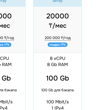
ктау
Актау
000
20000
мес
₸/мес
00 ₸/год
200 000 ₸/год
ка 17%
скидка 17%
vCPU
8 vCPU
b RAM
8 Gb RAM
 Gb
100 Gb
ля бэкапа
100 Gb для бэкапа
Mbit/s
100 Mbit/s
IPv4
1 IPv4