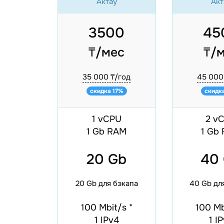
Актау
Акт
3500
45
₸/мес
₸/
35 000 ₸/год
45 000
скидка 17%
скидк
1 vCPU
2 v
1 Gb RAM
1 Gb
20 Gb
40
20 Gb для бэкапа
40 Gb дл
100 Mbit/s
*
100 M
1 IPv4
1 I