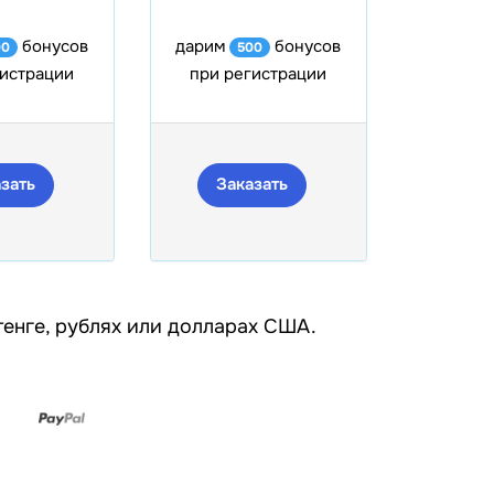
бонусов
дарим
бонусов
00
500
гистрации
при регистрации
зать
Заказать
 тенге, рублях или долларах США.