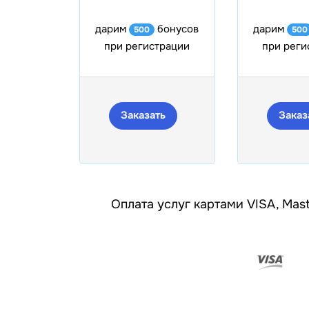
дарим
бонусов
дарим
500
500
при регистрации
при реги
Заказать
Заказ
Оплата услуг картами VISA, Mast