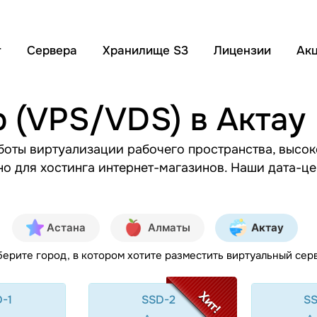
г
Сервера
Хранилище S3
Лицензии
Ак
 (VPS/VDS) в Актау
боты виртуализации рабочего пространства, высок
но для хостинга интернет-магазинов. Наши дата-це
Астана
Алматы
Актау
ерите город, в котором хотите разместить виртуальный сер
Хит!
-1
SSD-2
S