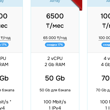
ау
Актау
А
00
6500
10
мес
₸/мес
₸/
 ₸/год
65 000 ₸/год
100 0
а 17%
скидка 17%
скид
CPU
2 vCPU
4 
 RAM
2 Gb RAM
4 G
 Gb
50 Gb
70
я бэкапа
50 Gb для бэкапа
70 Gb д
bit/s
*
100 Mbit/s
100 
Pv4
1 IPv4
1 