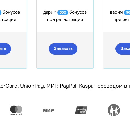
бонусов
дарим
бонусов
дарим
500
5
страции
при регистрации
при ре
ать
Заказать
Зака
erCard, UnionPay, МИР, PayPal, Kaspi, переводом в